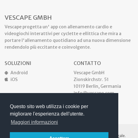
VESCAPE GMBH
Vescape progetta un' app con allenamento cardio e
videogiochi interattivi per cyclette e ellittica che mira a
portare l'allenamento quotidiano ad una nuova dimensione
rendendolo più eccitante e coinvolgente.
SOLUZIONI
CONTATTO
Android
Vescape GmbH
iOS
Zionskirchstr. 51
10119 Berlin, Germania
info@vescape.com
Questo sito web utilizza i cookie per
migliorare l'esperienza dell'utente.
Maggiori informazioni
© Vescape GmbH 2011 -
2026. Tutti i diritti riservati.
Area Legale.