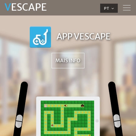
V
ESCAPE
Tog
PT
navi
APP VESCAPE
MAIS INFO