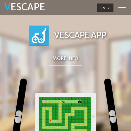
V
ESCAPE
Tog
EN
navi
VESCAPE APP
MORE INFO