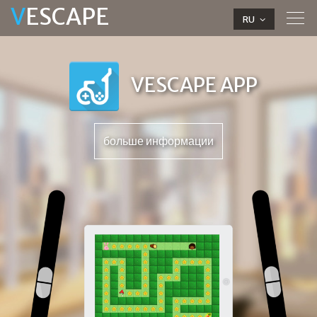
V
ESCAPE
Tog
RU
navi
VESCAPE APP
больше информации